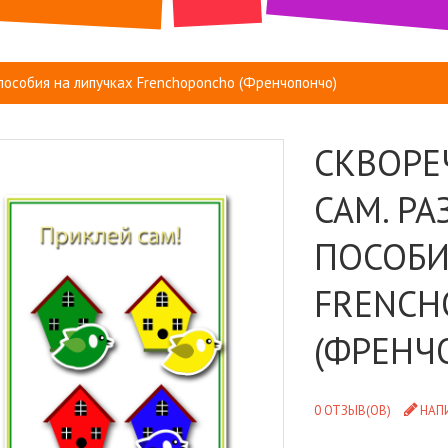
пособия на липучках Frenchoponcho (Френчопончо)
СКВОРЕ
САМ. Р
ПОСОБИ
FRENCH
(ФРЕНЧ
0 ОТЗЫВ(ОВ)
НАП