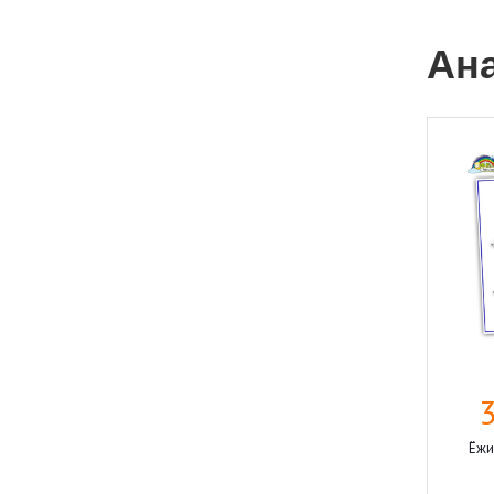
Ан
Ёжи