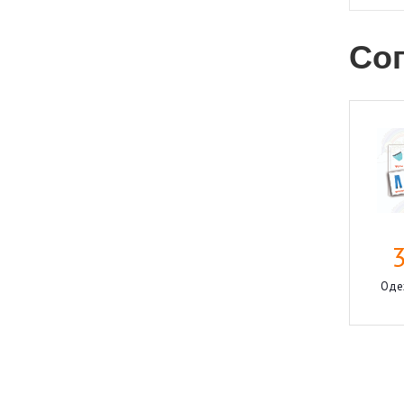
Со
Одеж