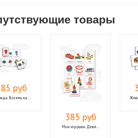
путствующие товары
385 руб
да. Восемь ка...
Живо
385 руб
Мои игрушки. Девя...