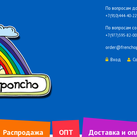
По вопросам до
+7(910)444-40-22
По вопросам со
+7(977)595-82-00
order@frencho
Вход
С
Распродажа
ОПТ
Доставка и оп