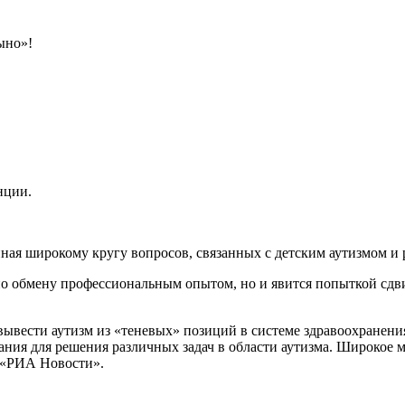
ыно»!
нции.
ая широкому кругу вопросов, связанных с детским аутизмом и р
по обмену профессиональным опытом, но и явится попыткой сдв
вывести аутизм из «теневых» позиций в системе здравоохранени
ания для решения различных задач в области аутизма. Широкое
 «РИА Новости».