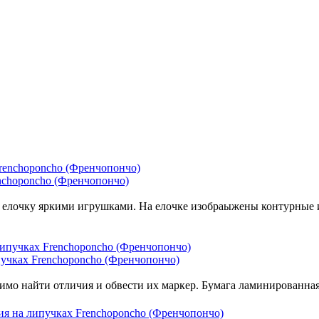
nchoponcho (Френчопончо)
ю елочку яркими игрушками. На елочке изобраыжены контурные 
учках Frenchoponcho (Френчопончо)
мо найти отличия и обвести их маркер. Бумага ламинированная, 