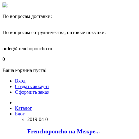
По вопросам доставки:
+7(910)444-40-22
По вопросам сотрудничества, оптовые покупки:
+7(977)595-82-00
order@frenchoponcho.ru
0
Ваша корзина пуста!
Вход
Создать аккаунт
Оформить заказ
Каталог
Блог
2019-04-01
Frenchoponcho на Межре...