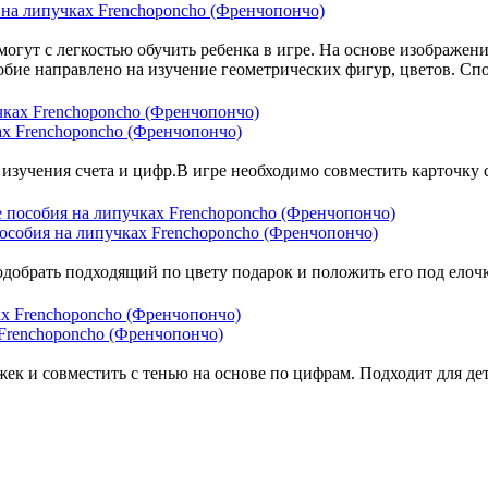
на липучках Frenchoponcho (Френчопончо)
гут с легкостью обучить ребенка в игре. На основе изображени
бие направлено на изучение геометрических фигур, цветов. Спос
ах Frenchoponcho (Френчопончо)
изучения счета и цифр.В игре необходимо совместить карточку 
особия на липучках Frenchoponcho (Френчопончо)
добрать подходящий по цвету подарок и положить его под елочк
 Frenchoponcho (Френчопончо)
ек и совместить с тенью на основе по цифрам. Подходит для дете