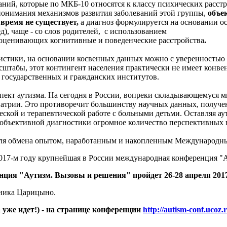
ний, которые по МКБ-10 относятся к классу психических расстро
 понимания механизмов развития заболеваний этой группы,
объек
время не существует,
а диагноз формулируется на основании о
д), чаще - со слов родителей, с использованием
 оценивающих когнитивные и поведенческие расстройства
.
стики, на основании косвенных данных можно с уверенностью сказ
сштабы, этот контингент населения практически не имеет конве
и государственных и гражданских институтов.
ект аутизма. На сегодня в России, вопреки складывающемуся 
иатрии. Это противоречит большинству научных данных, получе
ческой и терапевтической работе с больными детьми. Оставляя а
 объективной диагностики огромное количество перспективных в
для обмена опытом, наработанным и накопленным Международны
017-м году крупнейшая в России международная конференция "А
нция "Аутизм. Вызовы и решения" пройдет
26-28 апреля 201
дника Царицыно.
уже идет!) - на странице конференции
http://autism-conf.ucoz.