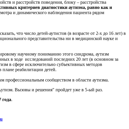
йств и расстройств поведения, блоку – расстройства
тивных критериев диагностики аутизма, равно как и
смотра и динамического наблюдения пациента рядом
ать, что число детей-аутистов (в возрасте от 2-х до 16 лет) в
нционального представительства ни в медицинской науке и
мировому научному пониманию этого синдрома, аутизм
нных в ходе
исследований последних 20 лет (в основном за
утизм в сфере исключительно субъективных методов
 плане реабилитации детей.
м профессиональным сообществом в области аутизма.
утизм. Вызовы и решения" пройдет уже в 5-ый раз.
7 года
.
ru