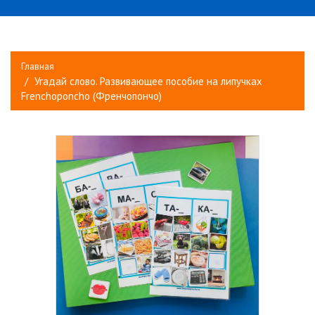
Главная
Угадай слово. Развивающее пособие на липучках
Frenchoponcho (Френчопончо)