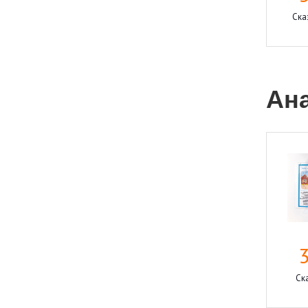
Ска
Ан
Ска