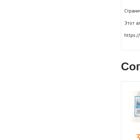
Странич
Этот а
https:
Со