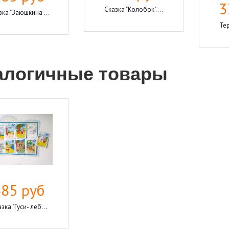
3
Сказка "Колобок"....
зка "Заюшкина ...
Тер
алогичные товары
385 руб
зка "Гуси- леб...