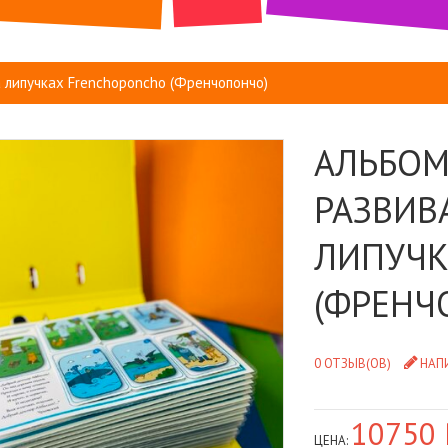
а липучках Frenchoponcho (Френчопончо)
АЛЬБОМ 
РАЗВИВ
ЛИПУЧК
(ФРЕНЧ
0 ОТЗЫВ(ОВ)
НАП
10750 
ЦЕНА: