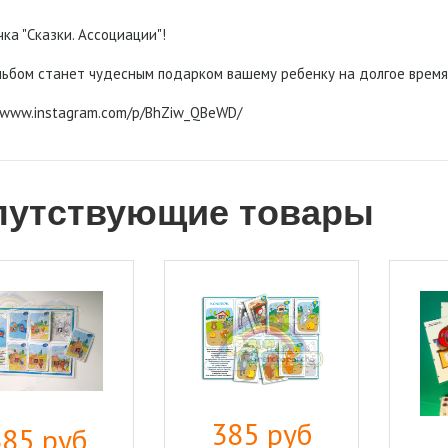
ка "Сказки. Ассоциации"!
льбом станет чудесным подарком вашему ребенку на долгое время
//www.instagram.com/p/BhZiw_QBeWD/
путствующие товары
385 руб
385 руб