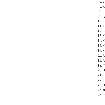
З
К
З
Г
З
Т
Р
К
К
К
К
А
А
М
Ц
С
Р
П
Л
Г