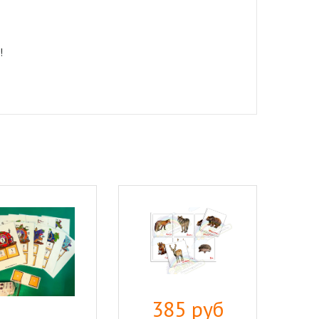
!
385 руб