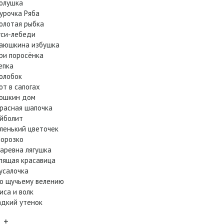
олушка
урочка Ряба
олотая рыбка
уси-лебеди
аюшкина избушка
ри поросёнка
епка
олобок
от в сапогах
ошкин дом
расная шапочка
йболит
ленький цветочек
орозко
аревна лягушка
пящая красавица
усалочка
о щучьему велению
иса и волк
адкий утенок
+