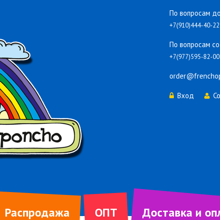
По вопросам до
+7(910)444-40-22
По вопросам со
+7(977)595-82-00
order@frencho
Вход
С
Распродажа
ОПТ
Доставка и оп