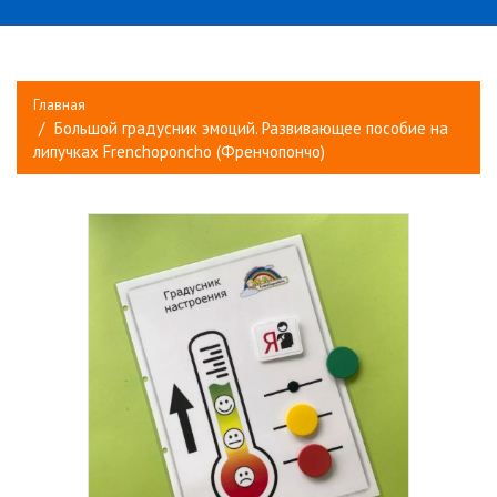
Главная
Большой градусник эмоций. Развивающее пособие на
липучках Frenchoponcho (Френчопончо)