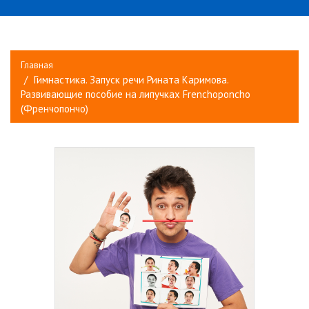
Главная
Гимнастика. Запуск речи Рината Каримова.
Развивающие пособие на липучках Frenchoponcho
(Френчопончо)