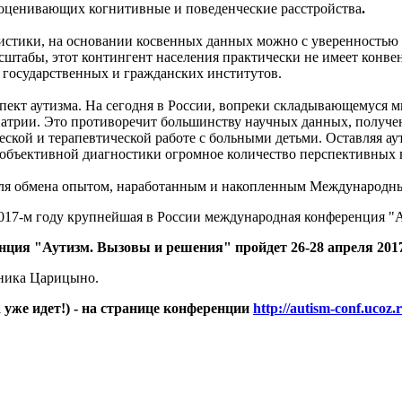
 оценивающих когнитивные и поведенческие расстройства
.
стики, на основании косвенных данных можно с уверенностью сказ
сштабы, этот контингент населения практически не имеет конве
и государственных и гражданских институтов.
ект аутизма. На сегодня в России, вопреки складывающемуся 
иатрии. Это противоречит большинству научных данных, получе
ческой и терапевтической работе с больными детьми. Оставляя а
 объективной диагностики огромное количество перспективных в
для обмена опытом, наработанным и накопленным Международны
017-м году крупнейшая в России международная конференция "А
нция "Аутизм. Вызовы и решения" пройдет
26-28 апреля 201
дника Царицыно.
уже идет!) - на странице конференции
http://autism-conf.ucoz.