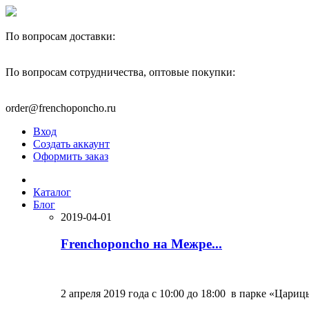
По вопросам доставки:
+7(910)444-40-22
По вопросам сотрудничества, оптовые покупки:
+7(977)595-82-00
order@frenchoponcho.ru
Вход
Создать аккаунт
Оформить заказ
Каталог
Блог
2019-04-01
Frenchoponcho на Межре...
2 апреля 2019 года с 10:00 до 18:00 в парке «Цариц