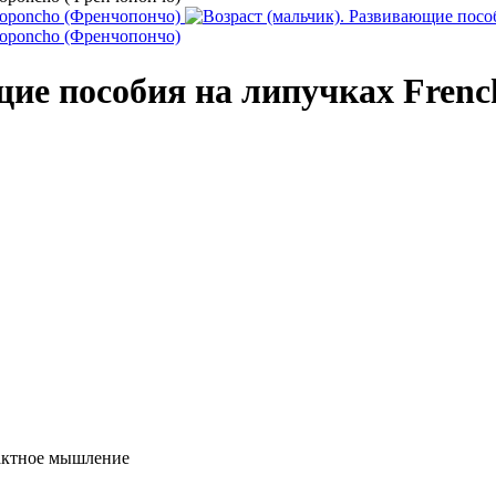
щие пособия на липучках Fren
актное мышление