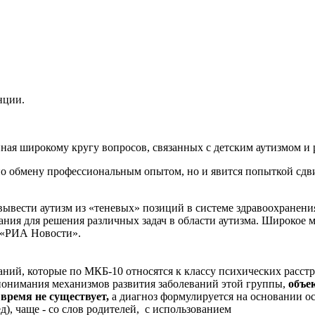
нции.
ая широкому кругу вопросов, связанных с детским аутизмом и р
по обмену профессиональным опытом, но и явится попыткой сдв
вывести аутизм из «теневых» позиций в системе здравоохранени
ания для решения различных задач в области аутизма. Широкое
 «РИА Новости».
ний, которые по МКБ-10 относятся к классу психических расстро
 понимания механизмов развития заболеваний этой группы,
объек
время не существует,
а диагноз формулируется на основании о
д), чаще - со слов родителей, с использованием