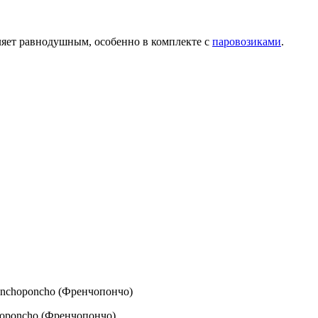
ляет равнодушным, особенно в комплекте с
паровозиками
.
enchoponcho (Френчопончо)