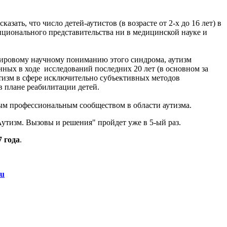
ать, что число детей-аутистов (в возрасте от 2-х до 16 лет) в
нционального представительства ни в медицинской науке и
мировому научному пониманию этого синдрома, аутизм
нных в ходе
исследований последних 20 лет (в основном за
утизм в сфере исключительно субъективных методов
 плане реабилитации детей.
м профессиональным сообществом в области аутизма.
утизм. Вызовы и решения" пройдет уже в 5-ый раз.
7 года
.
ru