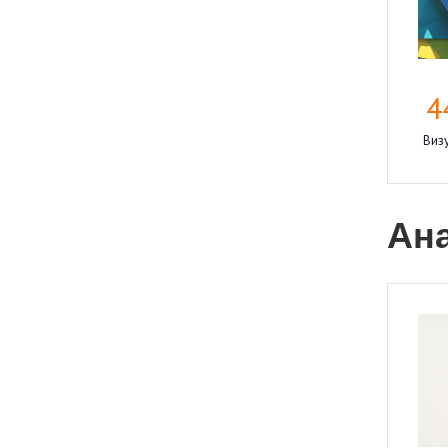
4
Визу
Ан