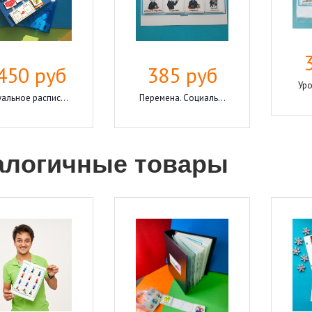
450 руб
385 руб
Уро
альное распис...
Перемена. Социаль...
алогичные товары