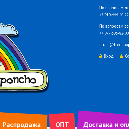
По вопросам до
+7(910)444-40-22
По вопросам со
+7(977)595-82-00
order@frencho
Вход
С
Распродажа
ОПТ
Доставка и оп