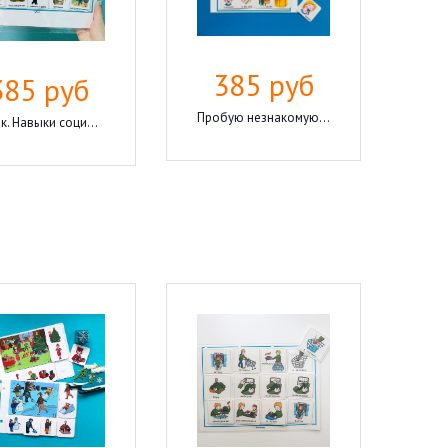
385 руб
385 руб
Пробую незнакомую...
к. Навыки соци...