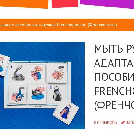
вающие пособия на липучках Frenchoponcho (Френчопончо)
МЫТЬ Р
АДАПТА
ПОСОБИ
FRENCH
(ФРЕНЧ
0 ОТЗЫВ(ОВ)
НАП