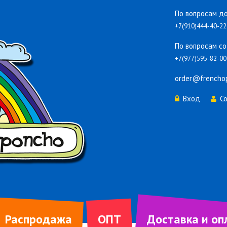
По вопросам до
+7(910)444-40-22
По вопросам со
+7(977)595-82-00
order@frencho
Вход
С
Распродажа
ОПТ
Доставка и оп