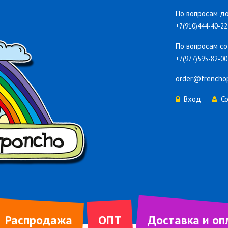
По вопросам до
+7(910)444-40-22
По вопросам со
+7(977)595-82-00
order@frencho
Вход
С
Распродажа
ОПТ
Доставка и оп