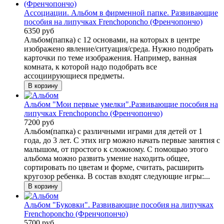
Ассоциации. Альбом в фирменной папке. Развивающие
пособия на липучках Frenchoponcho (Френчопончо)
6350 руб
Альбом(папка) с 12 основами, на которых в центре
изображено явление/ситуация/среда. Нужно подобрать
карточки по теме изображения. Например, ванная
комната, к которой надо подобрать все
ассоциирующиеся предметы.
Альбом "Мои первые умелки".Развивающие пособия на
липучках Frenchoponcho (Френчопончо)
7200 руб
Альбом(папка) с различными играми для детей от 1
года, до 3 лет. С этих игр можно начать первые занятия с
малышом, от простого к сложному. С помощью этого
альбома можно развить умение находить общее,
сортировать по цветам и форме, считать, расширить
кругозор ребенка. В состав входят следующие игры:...
Альбом "Буковки". Развивающие пособия на липучках
Frenchoponcho (Френчопончо)
5700 руб