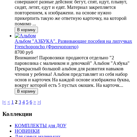
совершают разные дейсвия: бегут, спят, идут, плывут,
сидят, летят, едут и едят. Материал закрепляется
повторением, к изображени. на основе нужно
прикерпить такую же ответную карточку, на которой
помимо ...
Альбом "АЗБУКА". Развивающие пособия на липучках
Frenchoponcho (Френчопончо)
8700 руб
Внимание! Паровозики продаются отдельно "2
паровозика с мальчиком и девочкой" Альбом "Азбука"
Прекрасный большой альбом для развития навыков
чтения у ребенка! Альбом представляет из себя набор
основ и карточек На каждой основе изображена буква,
вокруг которой есть 5 пустых окошек. На карточк...
|<
<
1
2
3
4
5
6
>
>|
Коллекции
КОМПЛЕКТЫ для ДОУ
НОВИНКИ
Для самых маленьких