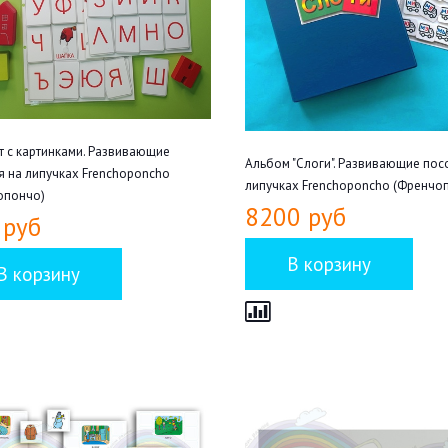
 с картинками. Развивающие
Альбом "Слоги". Развивающие пос
 на липучках Frenchoponcho
липучках Frenchoponcho (Френчо
опончо)
8200 руб
 руб