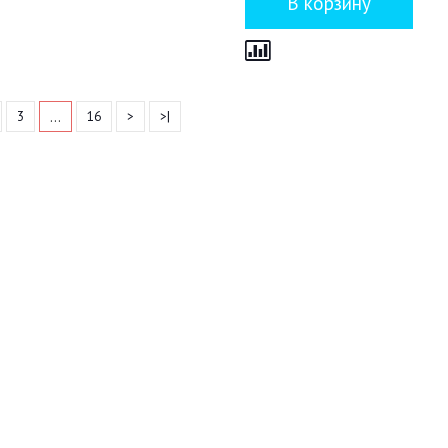
…
3
16
>
>|