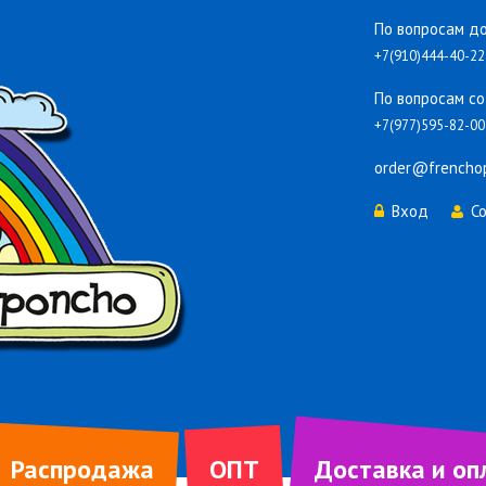
По вопросам до
+7(910)444-40-22
По вопросам со
+7(977)595-82-00
order@frencho
Вход
С
Распродажа
ОПТ
Доставка и оп