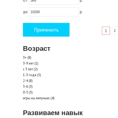
От
р.
до
р.
1
2
Возраст
3+ (8)
3-9 лет (1)
с 3 лет (2)
1-3 года (5)
2-4 (8)
3-6 (3)
0-3 (3)
игры на липучках (4)
Развиваем навык