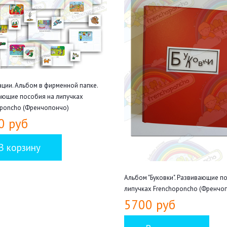
ции. Альбом в фирменной папке.
ающие пособия на липучках
oponcho (Френчопончо)
0 руб
Альбом "Буковки". Развивающие п
липучках Frenchoponcho (Френчо
5700 руб