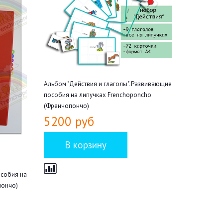
Альбом "Действия и глаголы". Развивающие
пособия на липучках Frenchoponcho
(Френчопончо)
5200 руб
особия на
пончо)