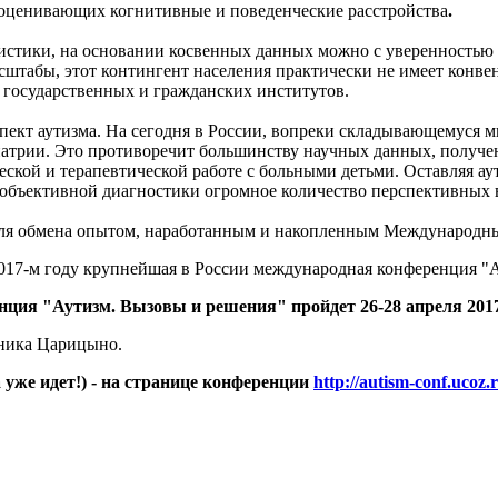
 оценивающих когнитивные и поведенческие расстройства
.
стики, на основании косвенных данных можно с уверенностью сказ
сштабы, этот контингент населения практически не имеет конве
и государственных и гражданских институтов.
ект аутизма. На сегодня в России, вопреки складывающемуся 
иатрии. Это противоречит большинству научных данных, получе
ческой и терапевтической работе с больными детьми. Оставляя а
 объективной диагностики огромное количество перспективных в
для обмена опытом, наработанным и накопленным Международны
017-м году крупнейшая в России международная конференция "А
нция "Аутизм. Вызовы и решения" пройдет
26-28 апреля 201
дника Царицыно.
уже идет!) - на странице конференции
http://autism-conf.ucoz.