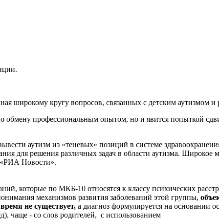
нции.
ая широкому кругу вопросов, связанных с детским аутизмом и р
по обмену профессиональным опытом, но и явится попыткой сдв
вывести аутизм из «теневых» позиций в системе здравоохранени
ания для решения различных задач в области аутизма. Широкое
 «РИА Новости».
ний, которые по МКБ-10 относятся к классу психических расстро
 понимания механизмов развития заболеваний этой группы,
объек
время не существует,
а диагноз формулируется на основании о
д), чаще - со слов родителей, с использованием