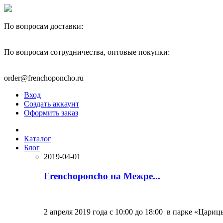
По вопросам доставки:
+7(910)444-40-22
По вопросам сотрудничества, оптовые покупки:
+7(977)595-82-00
order@frenchoponcho.ru
Вход
Создать аккаунт
Оформить заказ
Каталог
Блог
2019-04-01
Frenchoponcho на Межре...
2 апреля 2019 года с 10:00 до 18:00 в парке «Цариц