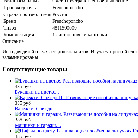
Развиваем навык
Счет,
Пространственное мышление
Производитель
Frenchoponcho
Страна производителя
Россия
Бренд
Frenchoponcho
Тнвэд
4811590009
Комплектация
1 лист основы и карточки
Описание
Игра для детей от 3-х лет, дошкольников. Изучаем простой сче
заламинированы.
Сопутствующие товары
385 руб
Букашки на цветке...
385 руб
Варежки. Счет до ...
385 руб
Машинки и гаражи....
385 руб