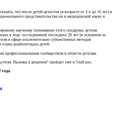
ать, что число детей-аутистов (в возрасте от 2-х до 16 лет) в
нционального представительства ни в медицинской науке и
мировому научному пониманию этого синдрома, аутизм
нных в ходе
исследований последних 20 лет (в основном за
утизм в сфере исключительно субъективных методов
 плане реабилитации детей.
м профессиональным сообществом в области аутизма.
утизм. Вызовы и решения" пройдет уже в 5-ый раз.
7 года
.
ru